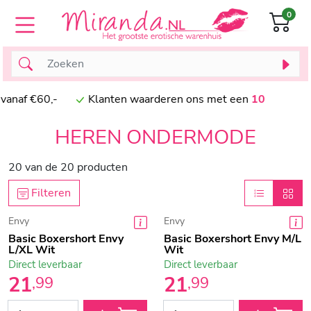
0
ing vanaf €60,-
Klanten waarderen ons met een
10
HEREN ONDERMODE
20
van de
20
producten
Filteren
Envy
Envy
Basic Boxershort Envy
Basic Boxershort Envy M/L
L/XL Wit
Wit
Direct leverbaar
Direct leverbaar
21
21
,
99
,
99