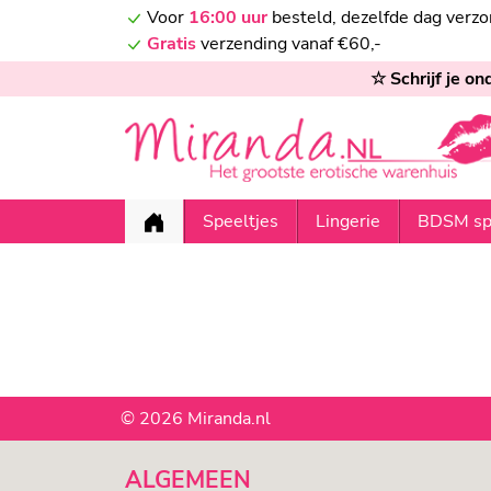
Voor
16:00 uur
besteld, dezelfde dag verz
Gratis
verzending vanaf €60,-
☆ Schrijf je o
Speeltjes
Lingerie
BDSM sp
© 2026 Miranda.nl
ALGEMEEN