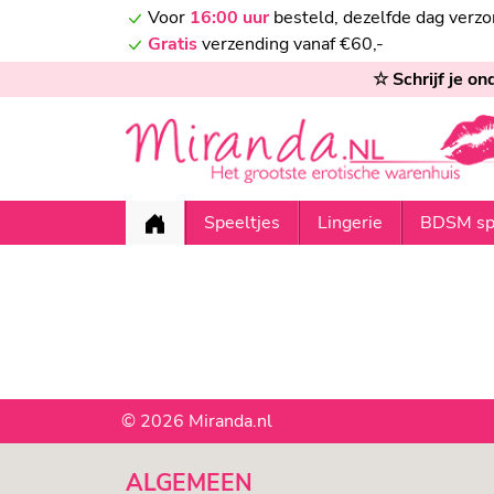
Voor
16:00 uur
besteld, dezelfde dag verz
Gratis
verzending vanaf €60,-
☆ Schrijf je o
Speeltjes
Lingerie
BDSM sp
© 2026 Miranda.nl
ALGEMEEN