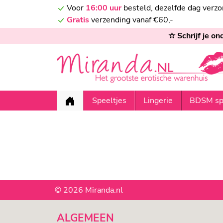
Voor
16:00 uur
besteld, dezelfde dag verz
Gratis
verzending vanaf €60,-
☆ Schrijf je o
Speeltjes
Lingerie
BDSM sp
© 2026 Miranda.nl
ALGEMEEN