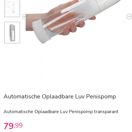
Previous
N
Automatische Oplaadbare Luv Penispomp
Automatische Oplaadbare Luv Penispomp transparant
79
,
99