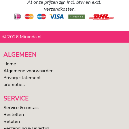
Al onze prijzen zijn incl. btw en excl.
verzendkosten.
© 2026 Miranda.nl
ALGEMEEN
Home
Algemene voorwaarden
Privacy statement
promoties
SERVICE
Service & contact
Bestellen
Betalen
Verzending & levertijd