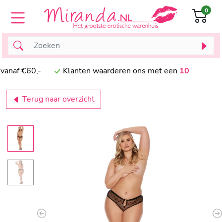
0
naf €60,-
Klanten waarderen ons met een
10
Terug naar overzicht
Previous
N