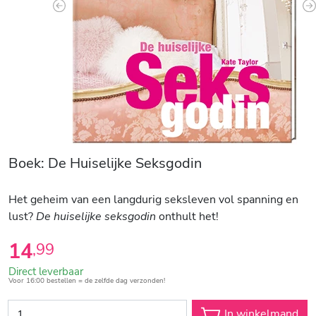
Previous
N
Boek: De Huiselijke Seksgodin
Het geheim van een langdurig seksleven vol spanning en
lust?
De huiselijke seksgodin
onthult het!
14
,
99
Direct leverbaar
Voor 16:00 bestellen = de zelfde dag verzonden!
In winkelmand