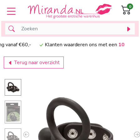
0
anaf €60,-
Klanten waarderen ons met een
10
Terug naar overzicht
Previous
N