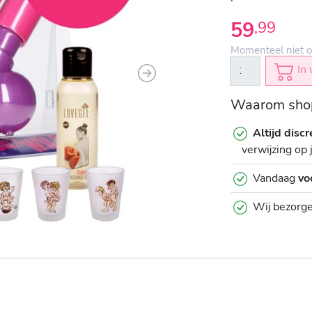
59
,
99
Momenteel niet o
In 
Next
Waarom shop
Altijd discr
verwijzing op 
Vandaag
vo
Wij bezorg