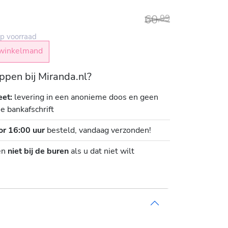
60
,
99
p voorraad
winkelmand
pen bij Miranda.nl?
eet:
levering in een anonieme doos en geen
je bankafschrift
or 16:00 uur
besteld, vandaag verzonden!
en
niet bij de buren
als u dat niet wilt