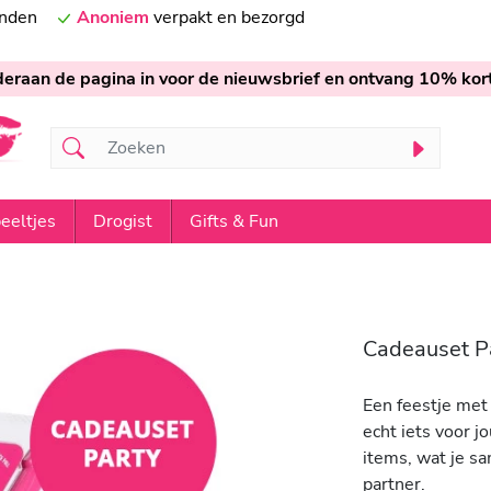
onden
Anoniem
verpakt en bezorgd
nderaan de pagina in voor de nieuwsbrief en ontvang 10% kort
eeltjes
Drogist
Gifts & Fun
Cadeauset P
Een feestje met
echt iets voor j
items, wat je s
partner.