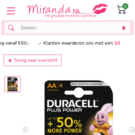
0
anaf €60,-
Klanten waarderen ons met een
10
Terug naar overzicht
Previous
N