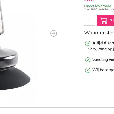
Direct leverbaar
Voor 16:00 bestellen = d
In 
Waarom shop
Next
Altijd discr
verwijzing op 
Vandaag
vo
Wij bezorg