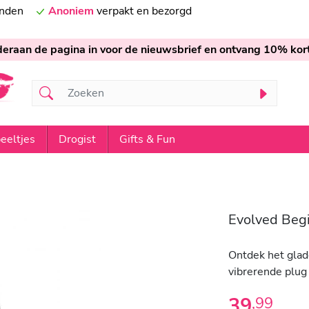
onden
Anoniem
verpakt en bezorgd
nderaan de pagina in voor de nieuwsbrief en ontvang 10% kort
eeltjes
Drogist
Gifts & Fun
Evolved Beg
Ontdek het glad
vibrerende plug 
39
,
99