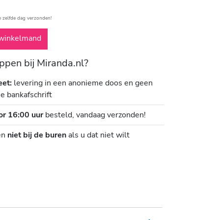
e zelfde dag verzonden!
winkelmand
pen bij Miranda.nl?
eet:
levering in een anonieme doos en geen
je bankafschrift
or 16:00 uur
besteld, vandaag verzonden!
en
niet bij de buren
als u dat niet wilt