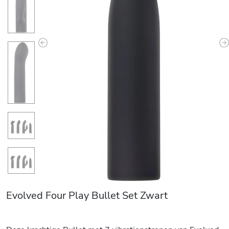
Previous
N
Evolved Four Play Bullet Set Zwart