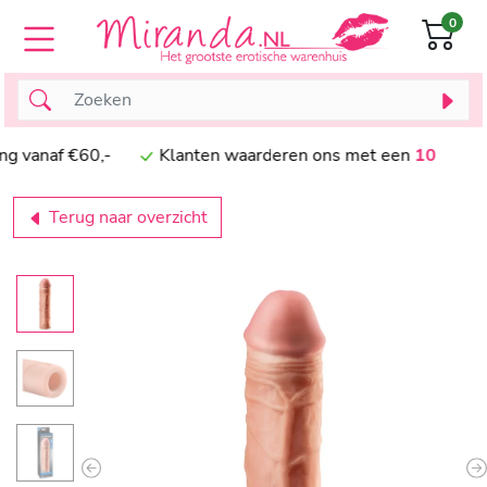
0
anaf €60,-
Klanten waarderen ons met een
10
Terug naar overzicht
Previous
N