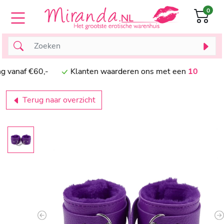
0
naf €60,-
Klanten waarderen ons met een
10
Terug naar overzicht
Previous
N