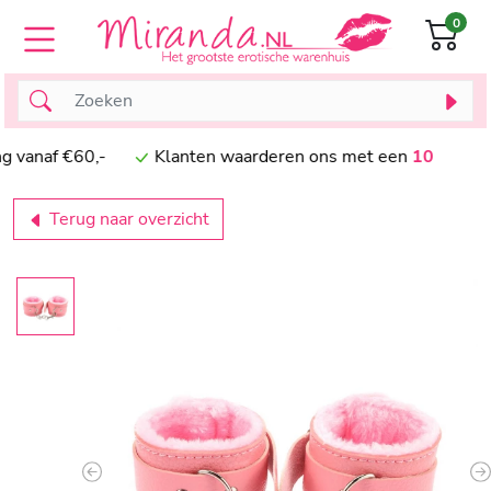
0
naf €60,-
Klanten waarderen ons met een
10
Terug naar overzicht
Previous
N