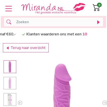
0
ng vanaf €60,-
Klanten waarderen ons met een
10
Terug naar overzicht
Previous
N