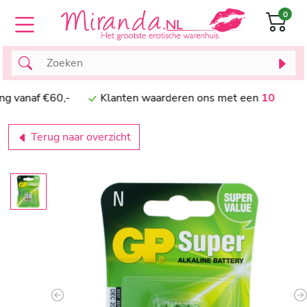
0
anaf €60,-
Klanten waarderen ons met een
10
Terug naar overzicht
Previous
N