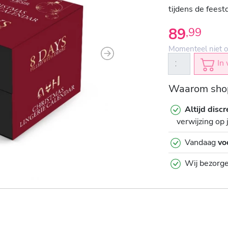
tijdens de feest
89
,
99
Momenteel niet o
Next
In 
Waarom shop
Altijd discr
verwijzing op 
Vandaag
vo
Wij bezorg