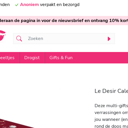
onden
Anoniem
verpakt en bezorgd
nderaan de pagina in voor de nieuwsbrief en ontvang 10% kort
eeltjes
Drogist
Gifts & Fun
Le Desir Cal
Deze multi-gifts
verrassingen om
jou wanneer (en
rond de doos ma