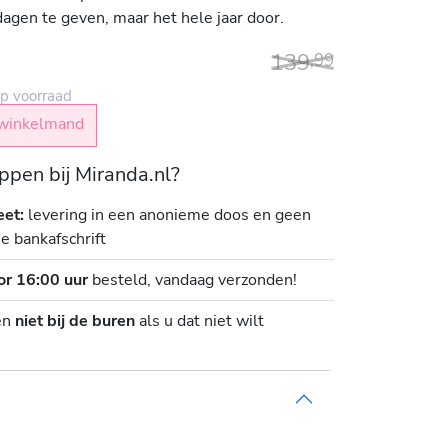
dagen te geven, maar het hele jaar door.
139
,
99
p voorraad
winkelmand
pen bij Miranda.nl?
eet:
levering in een anonieme doos en geen
je bankafschrift
or 16:00 uur
besteld, vandaag verzonden!
en
niet bij de buren
als u dat niet wilt