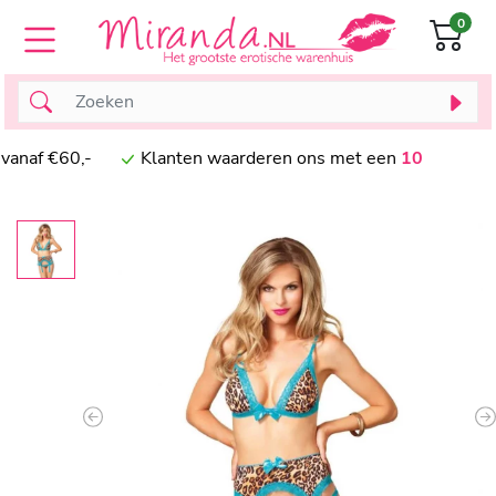
0
af €60,-
Klanten waarderen ons met een
10
Previous
N