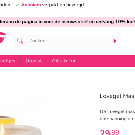
onden
Anoniem
verpakt en bezorgd
nderaan de pagina in voor de nieuwsbrief en ontvang 10% kort
eeltjes
Drogist
Gifts & Fun
Lovegel Mas
De Lovegel mas
ontspanning en 
29
,
99