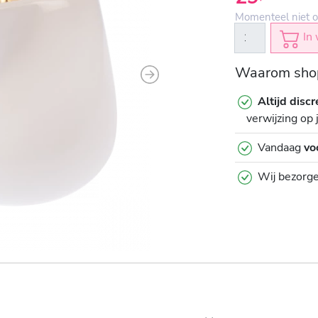
Momenteel niet o
In 
Waarom shop
Next
Altijd discr
verwijzing op 
Vandaag
vo
Wij bezorg