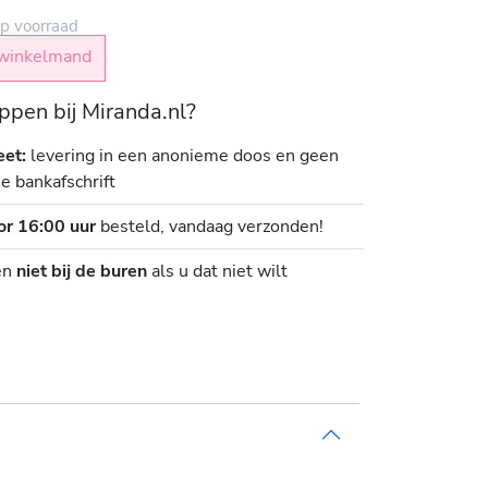
p voorraad
winkelmand
pen bij Miranda.nl?
eet:
levering in een anonieme doos en geen
je bankafschrift
or 16:00 uur
besteld, vandaag verzonden!
en
niet bij de buren
als u dat niet wilt