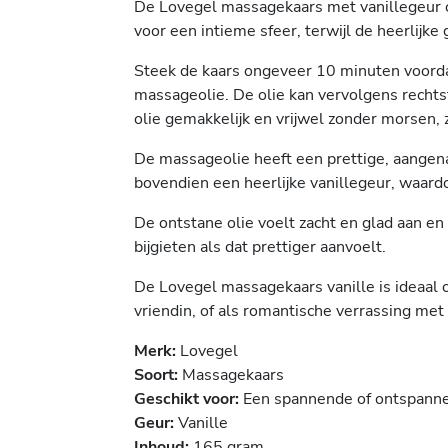
De Lovegel massagekaars met vanillegeur c
voor een intieme sfeer, terwijl de heerlijke
Steek de kaars ongeveer 10 minuten voordat
massageolie. De olie kan vervolgens rechts
olie gemakkelijk en vrijwel zonder morsen,
De massageolie heeft een prettige, aangena
bovendien een heerlijke vanillegeur, waa
De ontstane olie voelt zacht en glad aan en
bijgieten als dat prettiger aanvoelt.
De Lovegel massagekaars vanille is ideaal 
vriendin, of als romantische verrassing met
Merk:
Lovegel
Soort:
Massagekaars
Geschikt voor:
Een spannende of ontspann
Geur:
Vanille
Inhoud:
165 gram