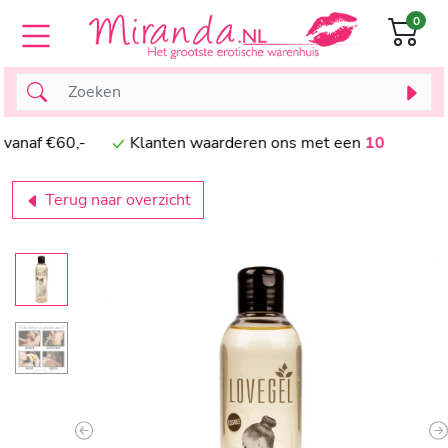
0
naf €60,-
Klanten waarderen ons met een
10
Terug naar overzicht
Previous
N