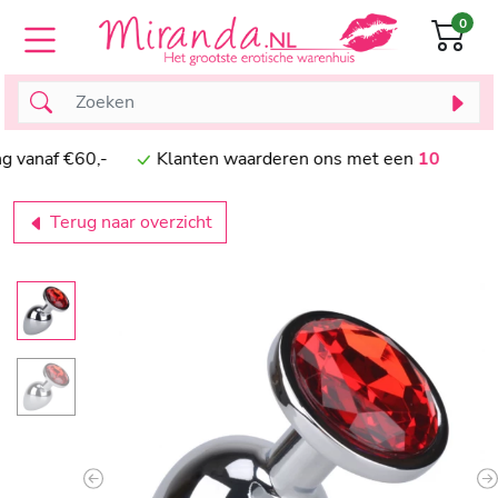
0
naf €60,-
Klanten waarderen ons met een
10
Terug naar overzicht
Previous
N