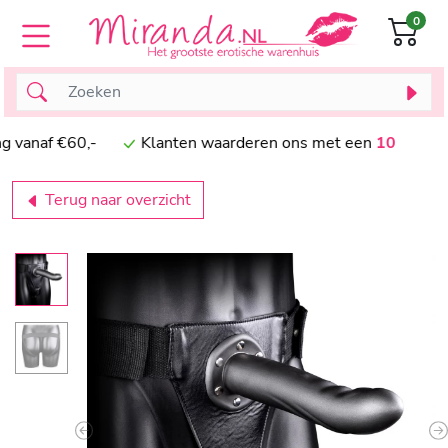
0
naf €60,-
Klanten waarderen ons met een
10
Terug naar overzicht
Previous
N