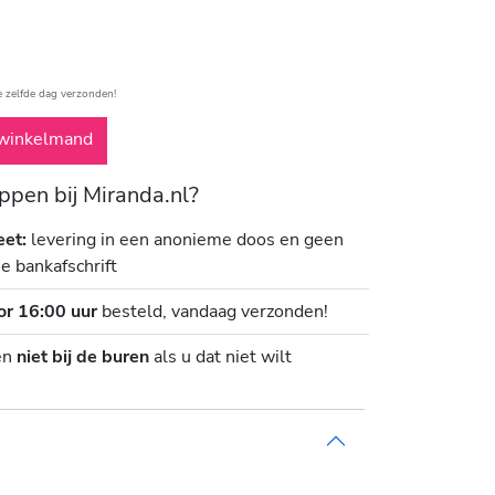
e zelfde dag verzonden!
winkelmand
pen bij Miranda.nl?
eet:
levering in een anonieme doos en geen
je bankafschrift
or 16:00 uur
besteld, vandaag verzonden!
en
niet bij de buren
als u dat niet wilt