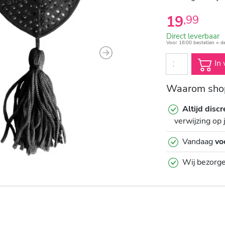
19
,
99
Direct leverbaar
Voor 16:00 bestellen = d
Next
In 
Waarom shop
Altijd discr
verwijzing op 
Vandaag
vo
Wij bezorg