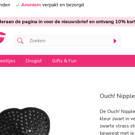
onden
Anoniem
verpakt en bezorgd
nderaan de pagina in voor de nieuwsbrief en ontvang 10% kort
eeltjes
Drogist
Gifts & Fun
Ouch! Nipple
De Ouch! Nipple 
kleur zwart in v
zwarte strass st
beweegt met je 