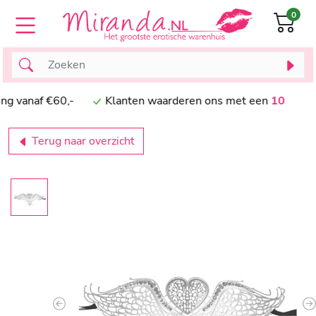
0
anaf €60,-
Klanten waarderen ons met een
10
Terug naar overzicht
Previous
N