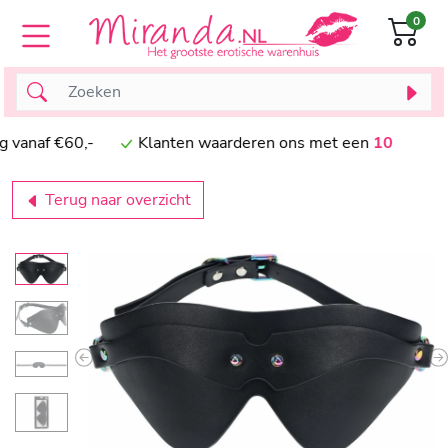
0
naf €60,-
Klanten waarderen ons met een
10
Terug naar overzicht
Previous
N