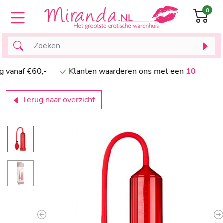
0
naf €60,-
Klanten waarderen ons met een
10
Terug naar overzicht
Previous
N