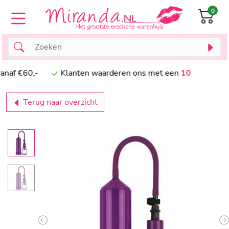
0
naf €60,-
Klanten waarderen ons met een
10
Terug naar overzicht
Previous
N