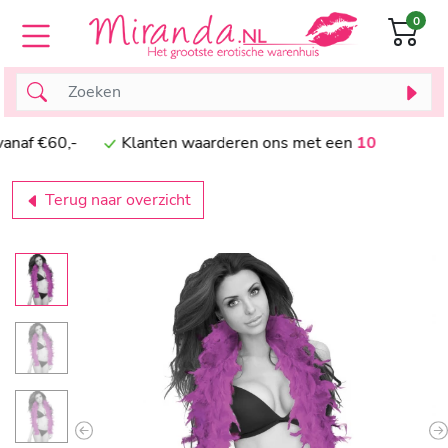
0
naf €60,-
Klanten waarderen ons met een
10
Terug naar overzicht
Previous
N