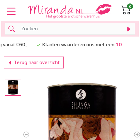
0
naf €60,-
Klanten waarderen ons met een
10
Terug naar overzicht
Previous
N