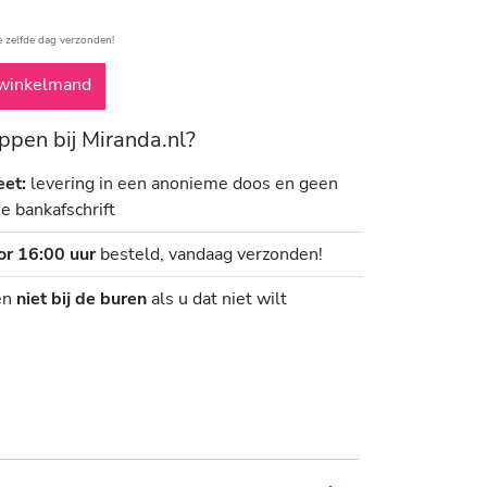
e zelfde dag verzonden!
winkelmand
pen bij Miranda.nl?
eet:
levering in een anonieme doos en geen
je bankafschrift
or 16:00 uur
besteld, vandaag verzonden!
en
niet bij de buren
als u dat niet wilt