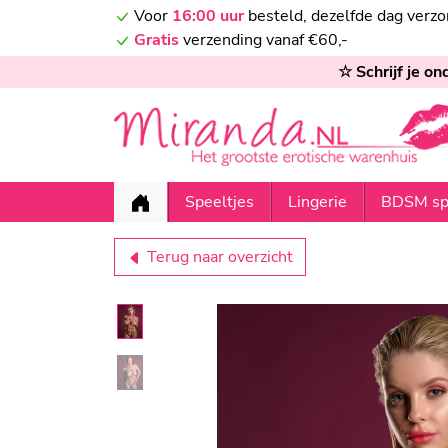
Voor
16:00 uur
besteld, dezelfde dag verz
Gratis
verzending vanaf €60,-
☆ Schrijf je o
Speeltjes
Lingerie
BDSM sp
Terug naar overzicht