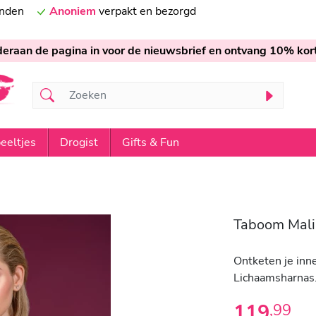
onden
Anoniem
verpakt en bezorgd
nderaan de pagina in voor de nieuwsbrief en ontvang 10% kort
eeltjes
Drogist
Gifts & Fun
Taboom Mali
Ontketen je inn
Lichaamsharnas
119
,
99