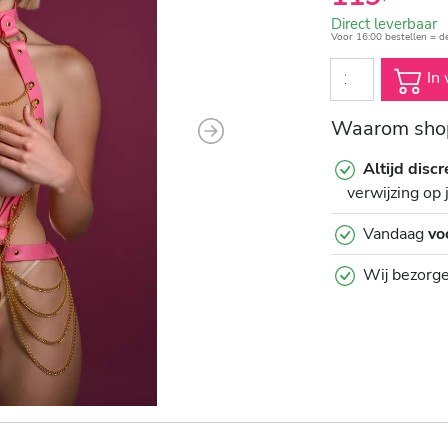
Direct leverbaar
Voor 16:00 bestellen = d
In 
Waarom shop
Next
Altijd discr
verwijzing op 
Vandaag
vo
Wij bezorg