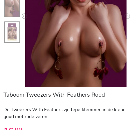
Previous
N
Taboom Tweezers With Feathers Rood
De Tweezers With Feathers zjn tepelklemmen in de kleur
goud met rode veren.