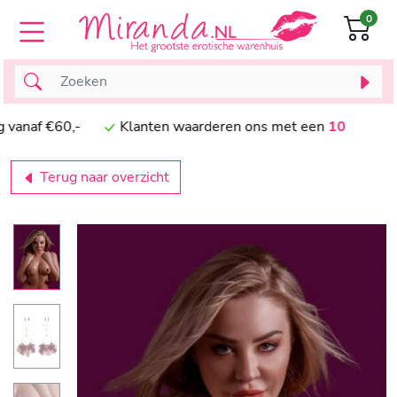
0
naf €60,-
Klanten waarderen ons met een
10
Terug naar overzicht