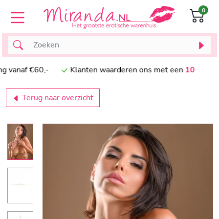
0
af €60,-
Klanten waarderen ons met een
10
Terug naar overzicht