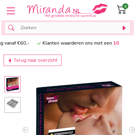
0
naf €60,-
Klanten waarderen ons met een
10
Terug naar overzicht
Previous
N