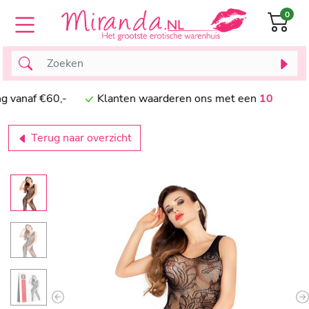
0
naf €60,-
Klanten waarderen ons met een
10
Terug naar overzicht
Previous
N