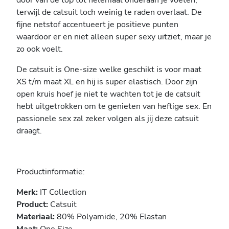
door van de top tot helemaal onderaan je voeten,
terwijl de catsuit toch weinig te raden overlaat. De
fijne netstof accentueert je positieve punten
waardoor er en niet alleen super sexy uitziet, maar je
zo ook voelt.
De catsuit is One-size welke geschikt is voor maat
XS t/m maat XL en hij is super elastisch. Door zijn
open kruis hoef je niet te wachten tot je de catsuit
hebt uitgetrokken om te genieten van heftige sex. En
passionele sex zal zeker volgen als jij deze catsuit
draagt.
Productinformatie:
Merk:
IT Collection
Product:
Catsuit
Materiaal:
80% Polyamide, 20% Elastan