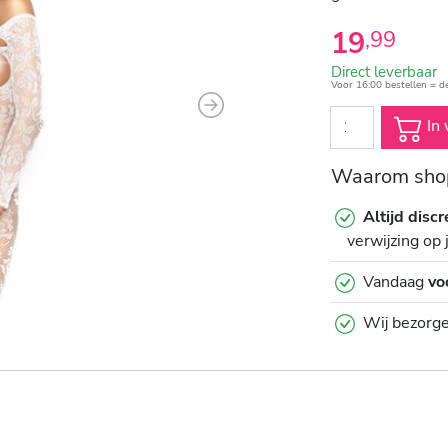
19
,
99
Direct leverbaar
Voor 16:00 bestellen = d
Next
In 
Waarom shop
Altijd discr
verwijzing op 
Vandaag
vo
Wij bezorg