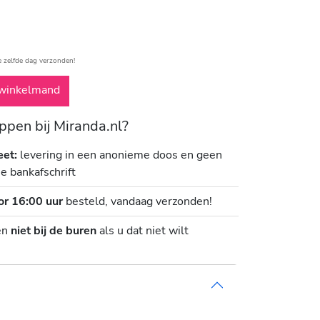
e zelfde dag verzonden!
winkelmand
pen bij Miranda.nl?
eet:
levering in een anonieme doos en geen
je bankafschrift
or 16:00 uur
besteld, vandaag verzonden!
en
niet bij de buren
als u dat niet wilt