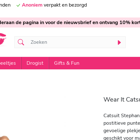
onden
Anoniem
verpakt en bezorgd
nderaan de pagina in voor de nieuwsbrief en ontvang 10% kort
eeltjes
Drogist
Gifts & Fun
Wear It Cats
Catsuit Stephani
postitieve punte
gevoelige plekjes
geschikt voor m