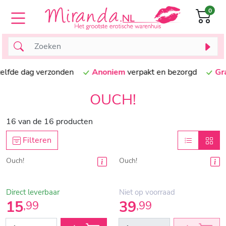
0
, dezelfde dag verzonden
Anoniem
verpakt en bezorgd
OUCH!
16
van de
16
producten
Filteren
Ouch!
Ouch!
Direct leverbaar
Niet op voorraad
15
39
,
99
,
99